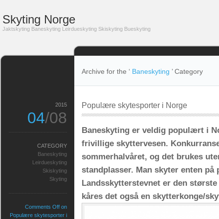
Skyting Norge
Jaktskyting Baneskyting Leirdueskyting Skiskyting Bueskyting
Archive for the ‘
Baneskyting
’ Category
Populære skytesporter i Norge
2015
04
/08
Baneskyting er veldig populært i N
frivillige skyttervesen. Konkurrans
CATEGORY
Baneskyting
sommerhalvåret, og det brukes ut
Leirdueskyting
standplasser. Man skyter enten på p
Skiskyting
Skyting
Landsskytterstevnet er den største 
kåres det også en skytterkonge/sk
Comments Off
on
Populære skytesporter i